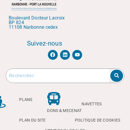
Boulevard Docteur Lacroix
BP 824
11108 Narbonne cedex
Suivez-nous
F
L
Y
a
i
o
c
n
u
e
k
t
b
e
u
o
d
b
o
i
e
k
n
PLANS
NAVETTES
DONS & MECENAT
PLAN DU SITE
POLITIQUE DE COOKIES