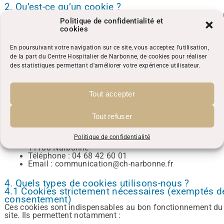
2. Qu’est-ce qu’un cookie ?
Les cookies sont de petits fichiers texte qui sont utilisés po
Politique de confidentialité et
stocker de petites informations. Ils sont stockés sur votre
cookies
appareil lorsque le site Web est chargé sur votre navigateur.
Ces cookies nous aident à faire fonctionner correctement le
site Web, à le rendre plus sûr, à offrir une meilleure
En poursuivant votre navigation sur ce site, vous acceptez l'utilisation,
expérience utilisateur, à comprendre les performances du si
de la part du Centre Hospitalier de Narbonne, de cookies pour réaliser
Web et à analyser ce qui fonctionne et les points à améliorer
des statistiques permettant d'améliorer votre expérience utilisateur.
3. Qui est responsable du traitement ?
Le responsable du traitement des données collectées via les
Tout accepter
cookies est :
Tout refuser
Centre Hospitalier intercommunal Narbonne-Port la Nouvell
Politique de confidentialité
Boulevard Docteur Lacroix
11100 Narbonne
Téléphone : 04 68 42 60 01
Email : communication@ch-narbonne.fr
4. Quels types de cookies utilisons-nous ?
4.1 Cookies strictement nécessaires (exemptés d
consentement)
Ces cookies sont indispensables au bon fonctionnement du
site. Ils permettent notamment :