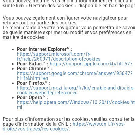
Vous pouvez modifier vos choix à tout moment en cliquant
sur le lien « Gestion des cookies » disponible en bas de pag
Vous pouvez également configurer votre navigateur pour
refuser tout ou partie des cookies.
Le menu d’aide de votre navigateur vous permettra de savoi
de quelle manière exprimer ou modifier vos préférences en
matière de cookies :
Pour Internet Explorer™ :
https://support.microsoft.com/fr-
fr/help/260971/description-ofcookies
Pour Safari™ :
https://support.apple.com/kb/ht1677
Pour Chrome™ :
https://support.google.com/chrome/answer/95647?
hl=fr&hlrm=en
Pour Firefox™ :
https://support.mozilla.org/fr/kb/enable-and-disable-
cookies-websitepreferences
Pour Opera™ :
https://help.opera.com/Windows/10.20/fr/cookies.ht
m
l
Pour plus d’information sur les cookies, veuillez consulter la
page d’information de la CNIL :
https://www.cnil.fr/vos-
droits/vos-traces/les-cookies/.