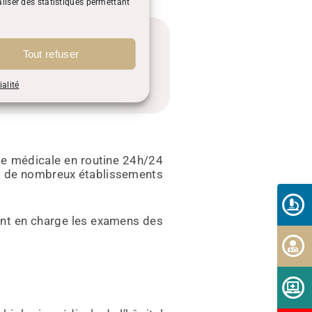
liser des statistiques permettant
z Rdv en ligne :
@ch-narbonne.fr
ou par
Tout refuser
e au :
04 68 42 62 83
ialité
ie médicale en routine 24h/24
qu’à de nombreux établissements
ment en charge les examens des