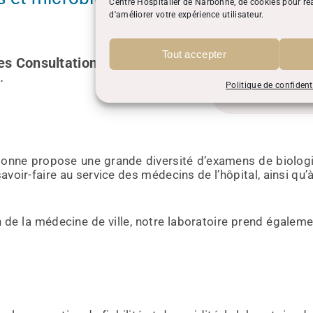
Centre Hospitalier de Narbonne, de cookies pour réa
d'améliorer votre expérience utilisateur.
Prene
rdvenligne
Tout accepter
des Consultations n°1
téléphon
.
Politique de confident
arbonne propose une grande diversité d’examens de biolog
savoir-faire au service des médecins de l’hôpital, ainsi 
on de la médecine de ville, notre laboratoire prend égale