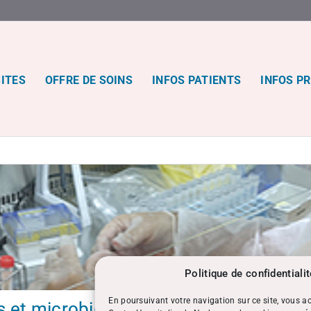
MAISON
MEDICALE DE
GARDE
SITES
OFFRE DE SOINS
INFOS PATIENTS
INFOS P
Une Urgence ?
Composez le
15 (SAMU) ou le
112
(NuméroEuropéen)
vous serez redirigé
vers notre service.
Ouvert 24h/24h,
7j/7
Politique de confidentiali
En poursuivant votre navigation sur ce site, vous acc
s et microbiologiques