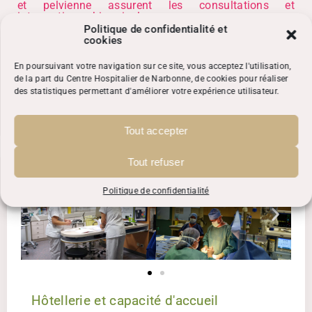
et pelvienne assurent les consultations et
interventions chirurgicales pour :
Politique de confidentialité et
cookies
les chirurgies de l’utérus par voie naturelle,
les chirurgies fonctionnelles par voie vaginale,
les chirurgies pelviennes mini-invasives.
En poursuivant votre navigation sur ce site, vous acceptez l'utilisation,
de la part du Centre Hospitalier de Narbonne, de cookies pour réaliser
des statistiques permettant d'améliorer votre expérience utilisateur.
La plupart de ces interventions peuvent aujourd’hui
être réalisées en
ambulatoire
(sortie le jour même).
Tout accepter
Tout refuser
Politique de confidentialité
Hôtellerie et capacité d'accueil