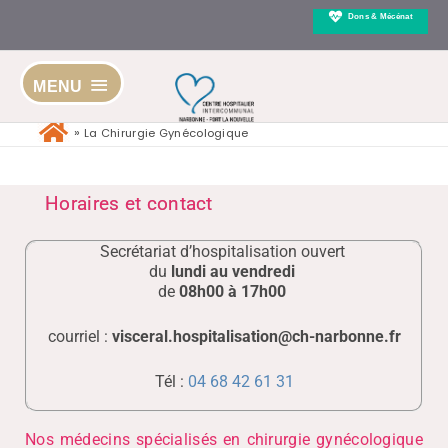
Aller
Dons & Mécénat
au
contenu
URGENCES
URGENCES
M
et SOS
GYNECOLOGIQUES
MEDI
CONSULTATIONS
G
MENU
MENU
PEDIATRIQUES
Vous allez accoucher ?
Vous avez des
Une 
douleurs anormales ?
Com
Une Urgence ?
La Chirurgie Gynécologique
Composez le
Composer le
15 (S
15 (SAMU) ou le 112
15 (SAMU) ou le
(NuméroEuropéen)
(Numér
112
Horaires et contact
(NuméroEuropéen)
vous serez redirigé vers
vous se
notre service.
vers no
vous serez redirigé
Secrétariat d’hospitalisation ouvert
vers notre service.
du
lundi au vendredi
Ouvert 24h/24h, 7j/7
Ouvert
de
08h00 à 17h00
Ouvert 24h/24h,
7j/7
courriel :
visceral.hospitalisation@ch-narbonne.fr
Tél :
04 68 42 61 31
Nos médecins spécialisés en chirurgie gynécologique