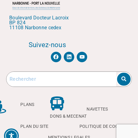
Boulevard Docteur Lacroix
BP 824
11108 Narbonne cedex
Suivez-nous
F
L
Y
a
i
o
c
n
u
e
k
t
b
e
u
o
d
b
o
i
e
k
n
PLANS
NAVETTES
DONS & MECENAT
PLAN DU SITE
POLITIQUE DE COOKIES
MENTIONS LEGALES